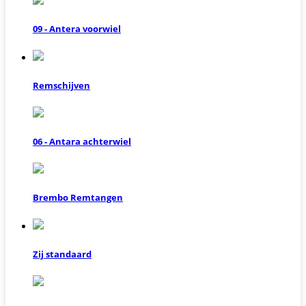
09 - Antera voorwiel
Remschijven
06 - Antara achterwiel
Brembo Remtangen
Zij standaard