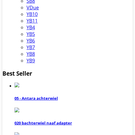
SB8
VDue
YB10
YB11
YB4
YB5
YB6
YB7
YB8
YB9
Best Seller
05 - Antara achterwiel
020 bachterwiel naaf adapter