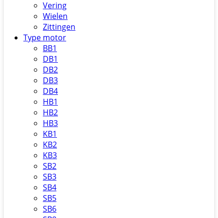
Vering
Wielen
Zittingen
Type motor
BB1
DB1
DB2
DB3
DB4
HB1
HB2
HB3
KB1
KB2
KB3
SB2
SB3
SB4
SB5
SB6