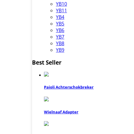
YB10
YB11
YB4
YB5
YB6
YB7
YB8
YB9
Best Seller
Paioli Achterschokbreker
Wielnaaf Adapter