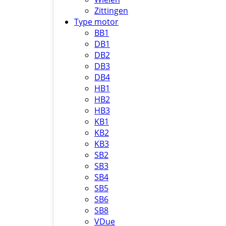
Zittingen
Type motor
BB1
DB1
DB2
DB3
DB4
HB1
HB2
HB3
KB1
KB2
KB3
SB2
SB3
SB4
SB5
SB6
SB8
VDue