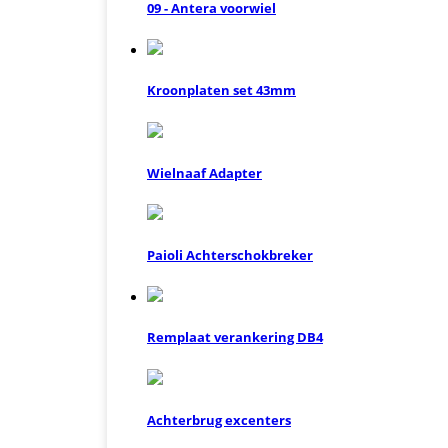
09 - Antera voorwiel
Kroonplaten set 43mm
Wielnaaf Adapter
Paioli Achterschokbreker
Remplaat verankering DB4
Achterbrug excenters