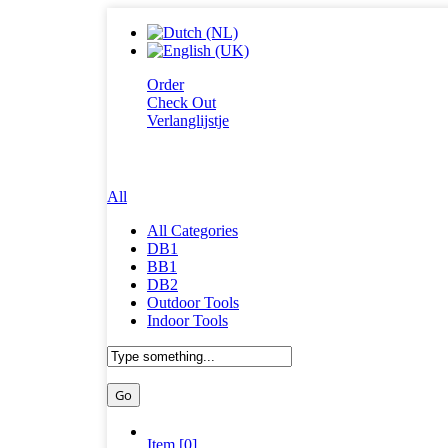
Order
Check Out
Verlanglijstje
All
All Categories
DB1
BB1
DB2
Outdoor Tools
Indoor Tools
Item [0]