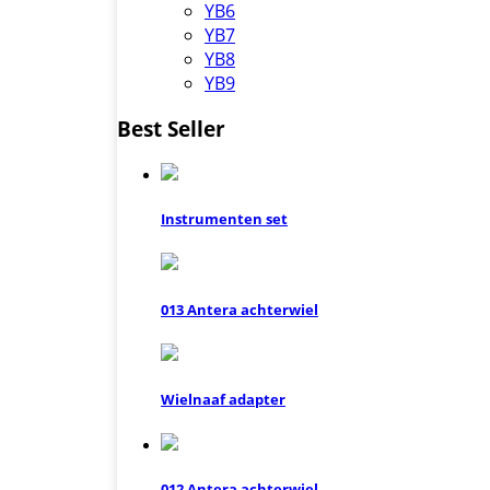
YB6
YB7
YB8
YB9
Best Seller
Instrumenten set
013 Antera achterwiel
Wielnaaf adapter
012 Antera achterwiel