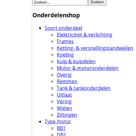
Onderdelenshop
Soort onderdeel
Elektriciteit & verlichting
Frames
Ketting- & versnellingstandwielen
Koeling
Kuip & kuipdelen
Motor & motoronderdelen
Overig
Remmen
Tank & tankonderdelen
Uitlaat
Vering
Wielen
Zittingen
Type motor
BB1
DB1