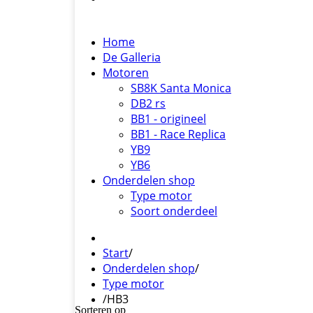
Home
De Galleria
Motoren
SB8K Santa Monica
DB2 rs
BB1 - origineel
BB1 - Race Replica
YB9
YB6
Onderdelen shop
Type motor
Soort onderdeel
Start
/
Onderdelen shop
/
Type motor
/
HB3
Sorteren op