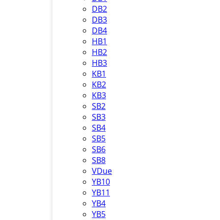
DB2
DB3
DB4
HB1
HB2
HB3
KB1
KB2
KB3
SB2
SB3
SB4
SB5
SB6
SB8
VDue
YB10
YB11
YB4
YB5