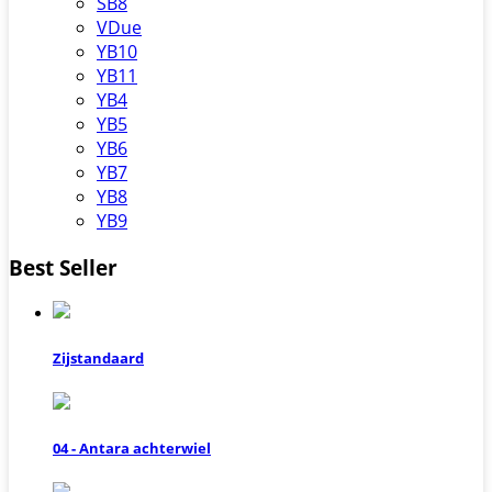
SB8
VDue
YB10
YB11
YB4
YB5
YB6
YB7
YB8
YB9
Best Seller
Zijstandaard
04 - Antara achterwiel