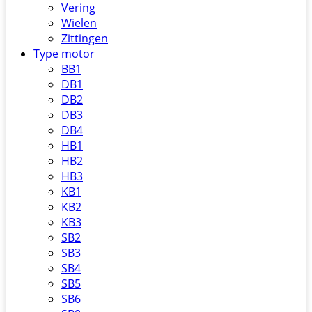
Vering
Wielen
Zittingen
Type motor
BB1
DB1
DB2
DB3
DB4
HB1
HB2
HB3
KB1
KB2
KB3
SB2
SB3
SB4
SB5
SB6