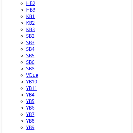
HB2
HB3
KB1
KB2
KB3
SB2
SB3
SB4
SB5
SB6
SB8
VDue
YB10
YB11
YB4
YB5
YB6
YB7
YB8
YB9