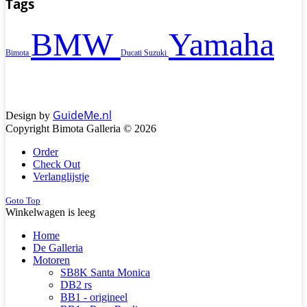
Tags
BMW
Yamaha
Bimota
Ducati
Suzuki
GuideMe.nl
Design by
Copyright Bimota Galleria © 2026
Order
Check Out
Verlanglijstje
Goto Top
Winkelwagen is leeg
Home
De Galleria
Motoren
SB8K Santa Monica
DB2 rs
BB1 - origineel