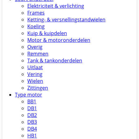
Elektriciteit & verlichting
Frames
Ketting- & versnellingstandwielen
Koeling
Kuip & kuipdelen
Motor & motoronderdelen
Overig
Remmen
Tank & tankonderdelen
Uitlaat
Vering
Wielen
Zittingen
Type motor
BB1
DB1
DB2
DB3
DB4
HB1