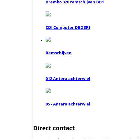
Brembo 320 remschijven BB1
CDI Computer DB2 SRI
Remschijven
012 Antera achterwiel
05 - Antara achterwiel
Direct contact