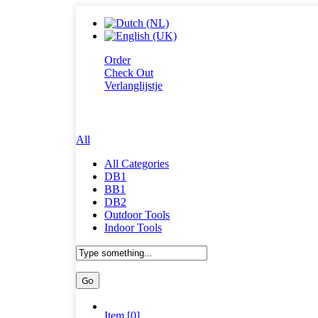
Order
Check Out
Verlanglijstje
All
All Categories
DB1
BB1
DB2
Outdoor Tools
Indoor Tools
Item [0]