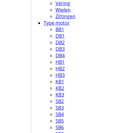
Vering
Wielen
Zittingen
Type motor
BB1
DB1
DB2
DB3
DB4
HB1
HB2
HB3
KB1
KB2
KB3
SB2
SB3
SB4
SB5
SB6