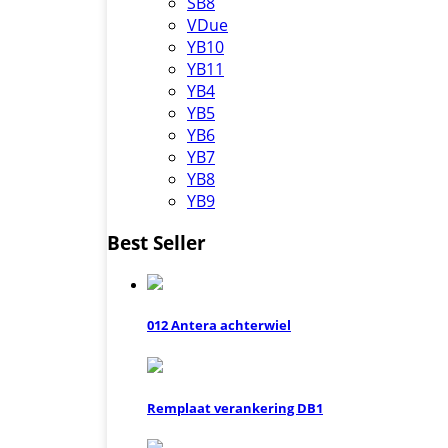
SB8
VDue
YB10
YB11
YB4
YB5
YB6
YB7
YB8
YB9
Best Seller
012 Antera achterwiel
Remplaat verankering DB1