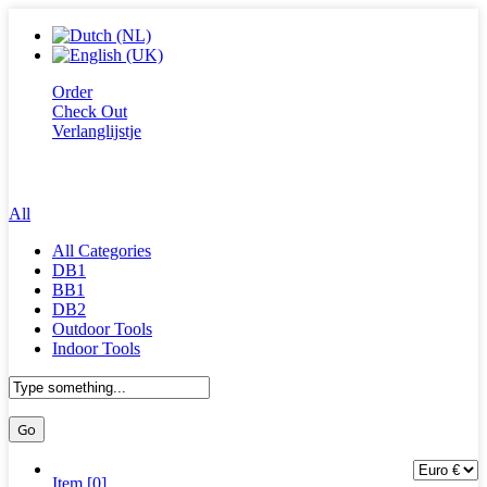
Order
Check Out
Verlanglijstje
All
All Categories
DB1
BB1
DB2
Outdoor Tools
Indoor Tools
Item [0]