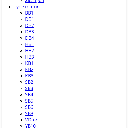
Zittingen
Type motor
BB1
DB1
DB2
DB3
DB4
HB1
HB2
HB3
KB1
KB2
KB3
SB2
SB3
SB4
SB5
SB6
SB8
VDue
YB10