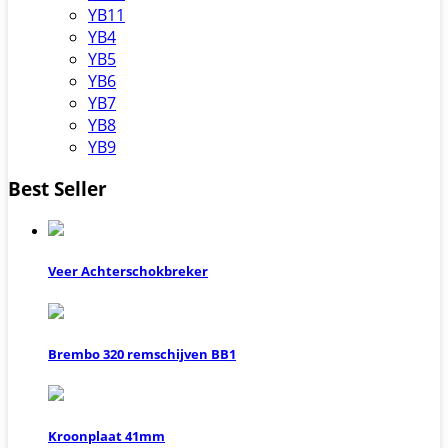
YB11
YB4
YB5
YB6
YB7
YB8
YB9
Best Seller
Veer Achterschokbreker
Brembo 320 remschijven BB1
Kroonplaat 41mm