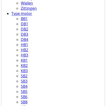
Wielen
Zittingen
Type motor
BB1
DB1
DB2
DB3
DB4
HB1
HB2
HB3
KB1
KB2
KB3
SB2
SB3
SB4
SB5
SB6
SB8