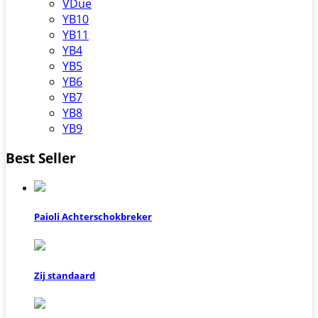
VDue
YB10
YB11
YB4
YB5
YB6
YB7
YB8
YB9
Best Seller
Paioli Achterschokbreker
Zij standaard