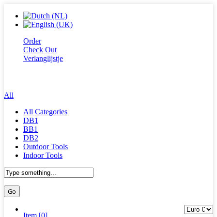
Order
Check Out
Verlanglijstje
All
All Categories
DB1
BB1
DB2
Outdoor Tools
Indoor Tools
Item [0]